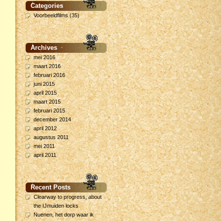
Categories
Voorbeeldfilms
(35)
Archives
mei 2016
maart 2016
februari 2016
juni 2015
april 2015
maart 2015
februari 2015
december 2014
april 2012
augustus 2011
mei 2011
april 2011
Recent Posts
Clearway to progress, about
the IJmuiden locks
Nuenen, het dorp waar ik