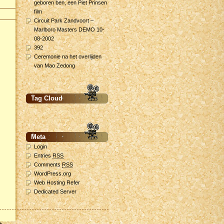
geboren ben, een Piet Prinsen
film
Circuit Park Zandvoort –
Marlboro Masters DEMO 10-
08-2002
392
Ceremonie na het overlijden
van Mao Zedong
Tag Cloud
Meta
Login
Entries
RSS
Comments
RSS
WordPress.org
Web Hosting Refer
Dedicated Server