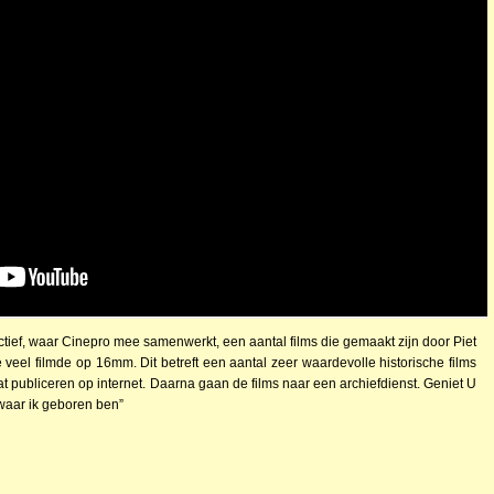
ctief, waar Cinepro mee samenwerkt, een aantal films die gemaakt zijn door Piet
 veel filmde op 16mm. Dit betreft een aantal zeer waardevolle historische films
at publiceren op internet. Daarna gaan de films naar een archiefdienst. Geniet U
waar ik geboren ben”