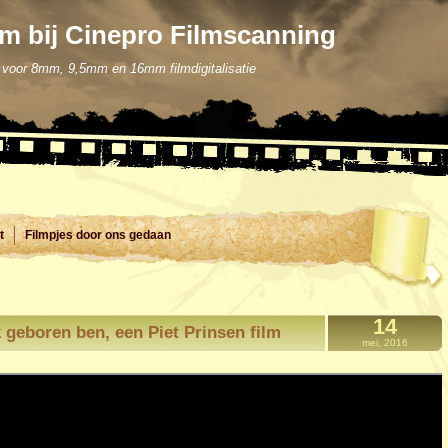
m bij Cinepro Filmscanning
voor 8mm, 9,5mm en 16mm filmdigitalisatie
t
Filmpjes door ons gedaan
14
 geboren ben, een Piet Prinsen film
mei, 2016